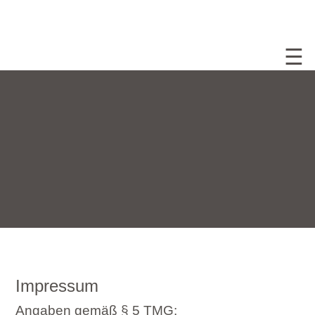
☰
Impressum
Angaben gemäß § 5 TMG: